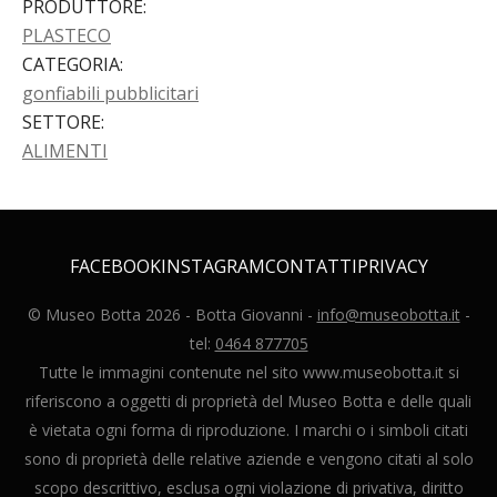
PRODUTTORE
:
PLASTECO
CATEGORIA
:
gonfiabili pubblicitari
SETTORE
:
ALIMENTI
FACEBOOK
INSTAGRAM
CONTATTI
PRIVACY
© Museo Botta
2026
- Botta Giovanni -
info@museobotta.it
-
tel:
0464 877705
Tutte le immagini contenute nel sito www.museobotta.it si
riferiscono a oggetti di proprietà del Museo Botta e delle quali
è vietata ogni forma di riproduzione. I marchi o i simboli citati
sono di proprietà delle relative aziende e vengono citati al solo
scopo descrittivo, esclusa ogni violazione di privativa, diritto