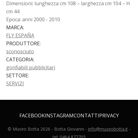
Dimensioni: lunghezza cm 108 – larghezza cm 104 – H
cm 44
Epoca: anni 2000 - 2010
MARCA
:
FLY ESPAÑA
PRODUTTORE
:
sconosciuto
CATEGORIA
:
gonfiabili pubblicitari
SETTORE
:
SERVIZI
FACEBOOK
INSTAGRAM
CONTATTI
PRIVACY
© Museo Botta
2026
- Botta Giovanni -
info@museobotta.it
-
tel:
0464 877705