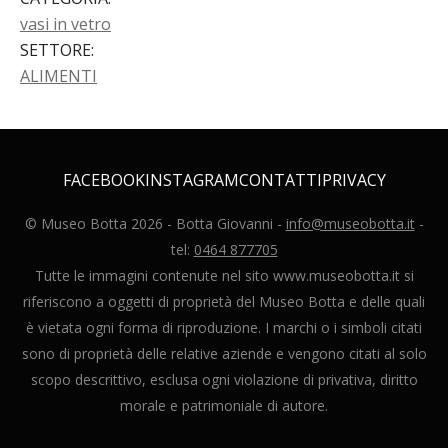
vasi in vetro
SETTORE
:
ALIMENTI
FACEBOOK
INSTAGRAM
CONTATTI
PRIVACY
© Museo Botta
2026
- Botta Giovanni -
info@museobotta.it
-
tel:
0464 877705
Tutte le immagini contenute nel sito www.museobotta.it si
riferiscono a oggetti di proprietà del Museo Botta e delle quali
è vietata ogni forma di riproduzione. I marchi o i simboli citati
sono di proprietà delle relative aziende e vengono citati al solo
scopo descrittivo, esclusa ogni violazione di privativa, diritto
morale e patrimoniale di autore.