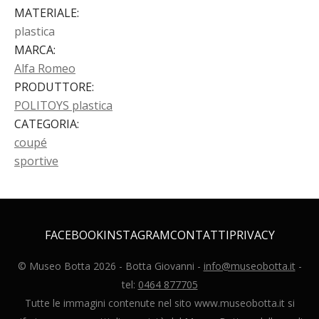
MATERIALE
:
plastica
MARCA
:
Alfa Romeo
PRODUTTORE
:
POLITOYS plastica
CATEGORIA
:
coupé
sportive
FACEBOOK
INSTAGRAM
CONTATTI
PRIVACY
© Museo Botta
2026
- Botta Giovanni -
info@museobotta.it
-
tel:
0464 877705
Tutte le immagini contenute nel sito www.museobotta.it si