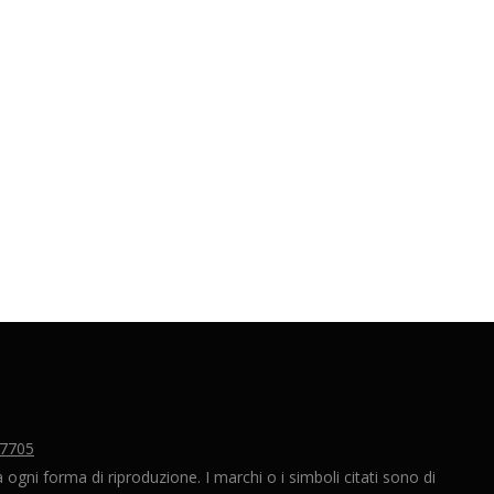
77705
ogni forma di riproduzione. I marchi o i simboli citati sono di