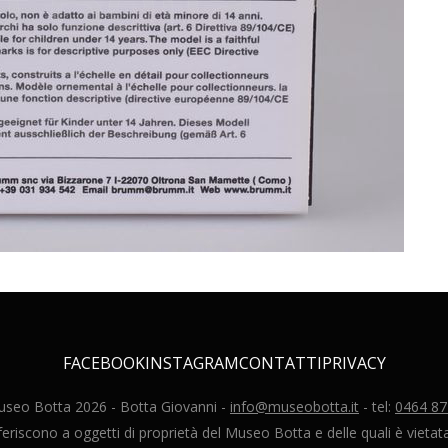
FACEBOOK
INSTAGRAM
CONTATTI
PRIVACY
useo Botta
2026
- Botta Giovanni -
info@museobotta.it
- tel:
0464 8
riscono a oggetti di proprietà del Museo Botta e delle quali è vietata 