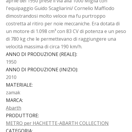
aprile del 1950 prese il via alla 1000 Miglia con
l'equipaggio Guido Scagliarini/ Cornelio Maffiodo
dimostrandosi molto veloce ma fu purtroppo
costretta al ritiro per noie meccaniche. Era dotata di
un motore di 1.098 cm³ con 83 CV di potenza e un peso
di 780 kg che le permettevano di raggiungere una
velocità massima di circa 190 km/h.
ANNO DI PRODUZIONE (REALE)
:
1950
ANNO DI PRODUZIONE (INIZIO)
:
2010
MATERIALE
:
zamak
MARCA
:
Abarth
PRODUTTORE
:
METRO per HACHETTE-ABARTH COLLECTION
CATEGORIA
: