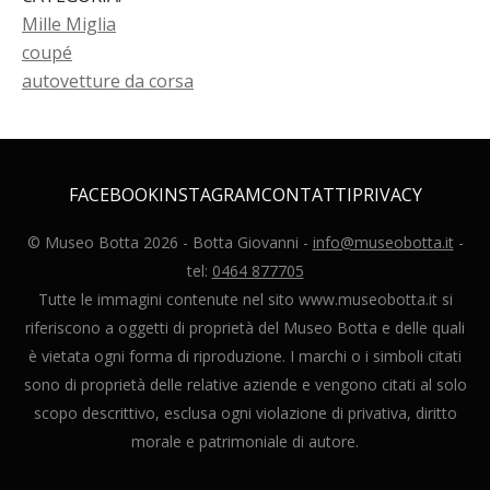
Mille Miglia
coupé
autovetture da corsa
FACEBOOK
INSTAGRAM
CONTATTI
PRIVACY
© Museo Botta
2026
- Botta Giovanni -
info@museobotta.it
-
tel:
0464 877705
Tutte le immagini contenute nel sito www.museobotta.it si
riferiscono a oggetti di proprietà del Museo Botta e delle quali
è vietata ogni forma di riproduzione. I marchi o i simboli citati
sono di proprietà delle relative aziende e vengono citati al solo
scopo descrittivo, esclusa ogni violazione di privativa, diritto
morale e patrimoniale di autore.