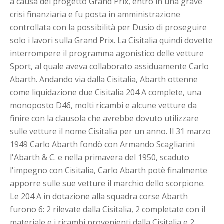
a causa del progetto Grand Prix, entrò in una grave
crisi finanziaria e fu posta in amministrazione
controllata con la possibilità per Dusio di proseguire
solo i lavori sulla Grand Prix. La Cisitalia quindi dovette
interrompere il programma agonistico delle vetture
Sport, al quale aveva collaborato assiduamente Carlo
Abarth. Andando via dalla Cisitalia, Abarth ottenne
come liquidazione due Cisitalia 204 A complete, una
monoposto D46, molti ricambi e alcune vetture da
finire con la clausola che avrebbe dovuto utilizzare
sulle vetture il nome Cisitalia per un anno. Il 31 marzo
1949 Carlo Abarth fondò con Armando Scagliarini
l'Abarth & C. e nella primavera del 1950, scaduto
l'impegno con Cisitalia, Carlo Abarth potè finalmente
apporre sulle sue vetture il marchio dello scorpione.
Le 204 A in dotazione alla squadra corse Abarth
furono 6: 2 rilevate dalla Cisitalia, 2 completate con il
materiale e i ricambi provenienti dalla Cisitalia e 2