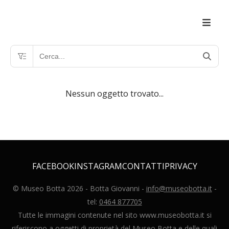
Nessun oggetto trovato...
FACEBOOK
INSTAGRAM
CONTATTI
PRIVACY
© Museo Botta
2026
- Botta Giovanni -
info@museobotta.it
-
tel:
0464 877705
Tutte le immagini contenute nel sito www.museobotta.it si
riferiscono a oggetti di proprietà del Museo Botta e delle quali