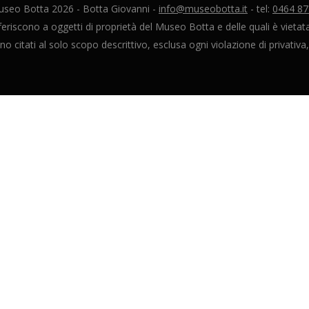
useo Botta
2026
- Botta Giovanni -
info@museobotta.it
- tel:
0464 8
riscono a oggetti di proprietà del Museo Botta e delle quali è vietata 
o citati al solo scopo descrittivo, esclusa ogni violazione di privativa