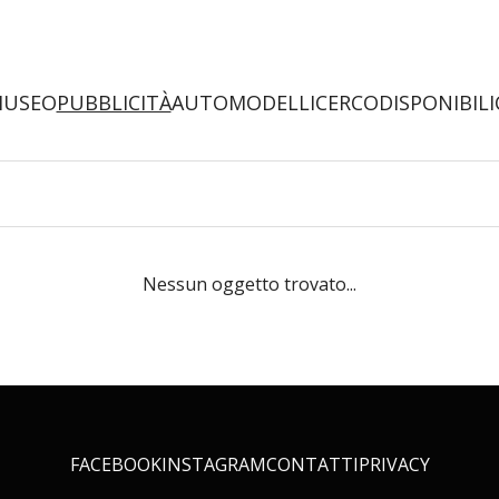
MUSEO
PUBBLICITÀ
AUTOMODELLI
CERCO
DISPONIBILI
Nessun oggetto trovato...
FACEBOOK
INSTAGRAM
CONTATTI
PRIVACY