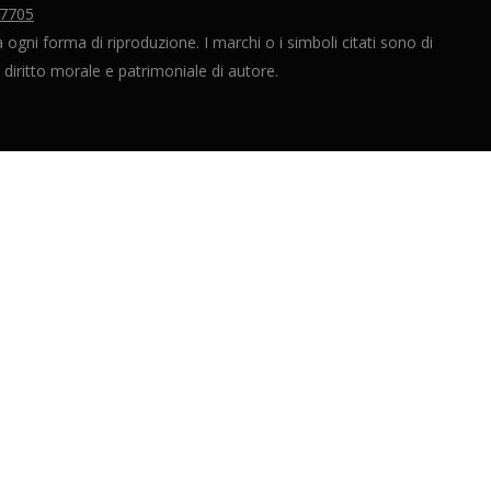
77705
ogni forma di riproduzione. I marchi o i simboli citati sono di
, diritto morale e patrimoniale di autore.