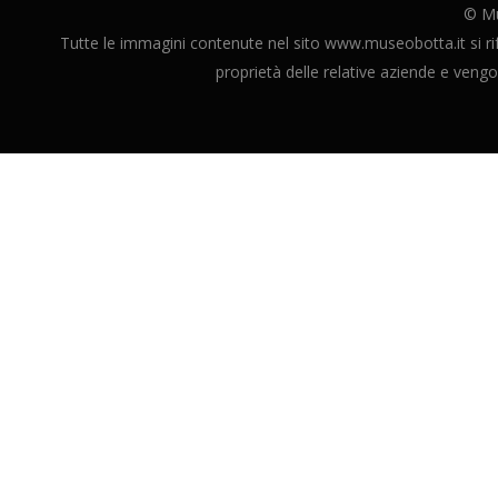
© M
Tutte le immagini contenute nel sito www.museobotta.it si rife
proprietà delle relative aziende e vengon